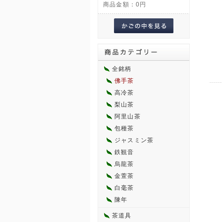
商品金額：
0円
全銘柄
佛手茶
高冷茶
梨山茶
阿里山茶
包種茶
ジャスミン茶
鉄観音
烏龍茶
金萱茶
白毫茶
陳年
茶道具