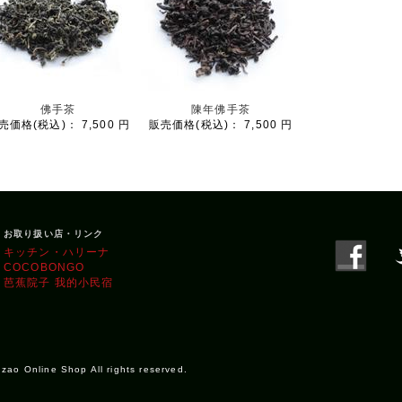
佛手茶
陳年佛手茶
売価格(税込)：
7,500 円
販売価格(税込)：
7,500 円
お取り扱い店・リンク
キッチン・ハリーナ
COCOBONGO
芭蕉院子 我的小民宿
 Online Shop All rights reserved.