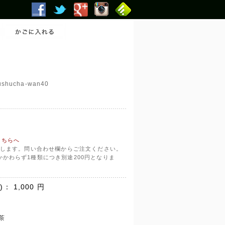
ushucha-wan40
こちらへ
いたします。問い合わせ欄からご注文ください。
かかわらず1種類につき別途200円となりま
)：
1,000
円
茶