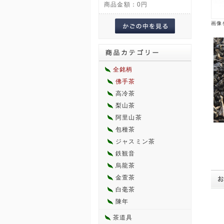
商品金額：
0円
画像
全銘柄
佛手茶
高冷茶
梨山茶
阿里山茶
包種茶
ジャスミン茶
鉄観音
烏龍茶
金萱茶
白毫茶
陳年
茶道具