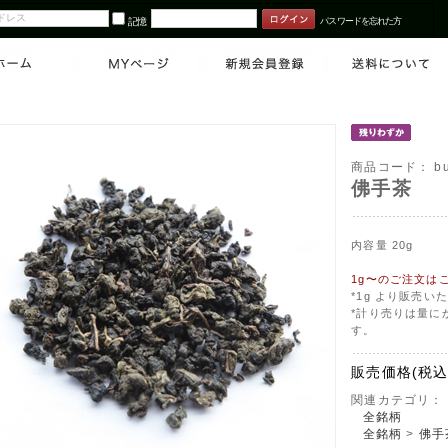
記憶
パスワードを忘れた方
商品コード：
b
佛手茶
内容量 20g
1g〜のご注文は
*1g より販売
*計り売りは量に
す。
販売価格(税込
関連カテゴリ：
全銘柄
全銘柄
>
佛手